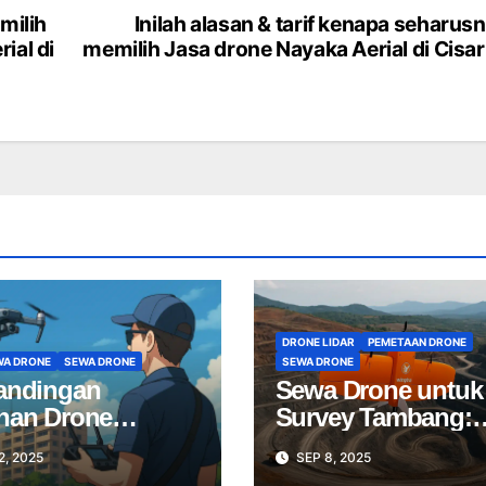
milih
Inilah alasan & tarif kenapa seharus
ial di
memilih Jasa drone Nayaka Aerial di Cisa
DRONE LIDAR
PEMETAAN DRONE
WA DRONE
SEWA DRONE
SEWA DRONE
andingan
Sewa Drone untuk
nan Drone
Survey Tambang:
sional: Pilih Jasa
Mapping Tambang
2, 2025
SEP 8, 2025
e Terbaik untuk
Profesional Lebih