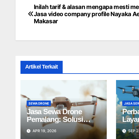
Inilah tarif & alasan mengapa mesti me
Post
Jasa video company profile Nayaka Aer
navigation
Makasar
Artikel Terkait
SEWA DRONE
JASA SE
Jasa Sewa Drone
Perb
Pemalang: Solusi
Laya
Udara Kreatif untuk
Profe
APR 19, 2026
SEP 2
Proyek Anda Tanpa
Dron