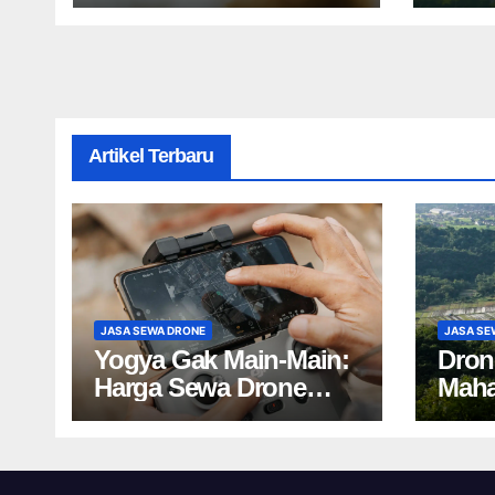
Batas】
Proy
Artikel Terbaru
JASA SEWA DRONE
JASA SE
Yogya Gak Main-Main:
Dron
Harga Sewa Drone
Maha
Bikin Kaget!
Harg
Yogy