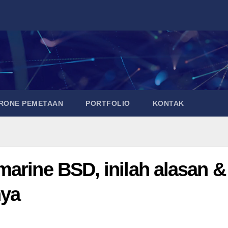
DRONE PEMETAAN
PORTFOLIO
KONTAK
arine BSD, inilah alasan &
ya