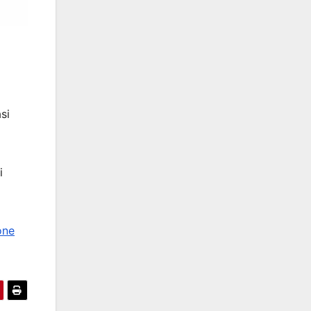
i
si
i
one