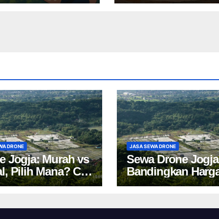
ek Anda
Cepat & Akurat
WA DRONE
JASA SEWA DRONE
e Jogja: Murah vs
Sewa Drone Jogja
l, Pilih Mana? Cek
Bandingkan Harg
a Sewa Drone
Tips Cuan 2024!
akarta!