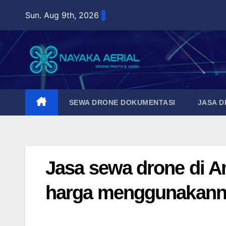
Skip
Sun. Aug 9th, 2026
to
content
SEWA DRONE DOKUMENTASI
JASA 
Jasa sewa drone di Am
harga menggunakann