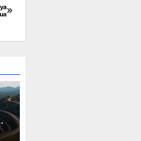
nya
rua