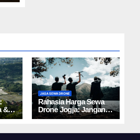
JASA SEWA DRONE
:
Rahasia Harga Sewa
a &
Drone Jogja: Jangan
Salah Pilih, Rugi!