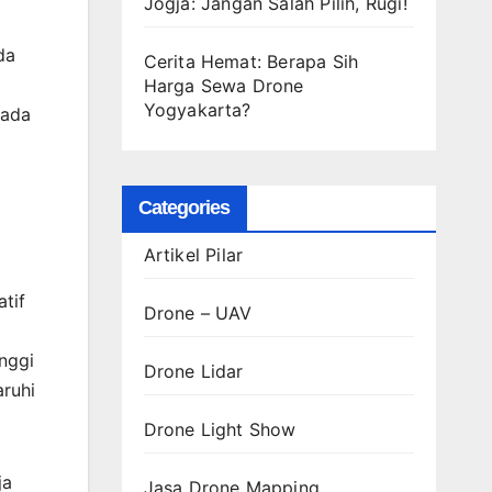
Jogja: Jangan Salah Pilih, Rugi!
da
Cerita Hemat: Berapa Sih
Harga Sewa Drone
Yogyakarta?
 ada
Categories
Artikel Pilar
tif
Drone – UAV
nggi
Drone Lidar
aruhi
Drone Light Show
ja
Jasa Drone Mapping