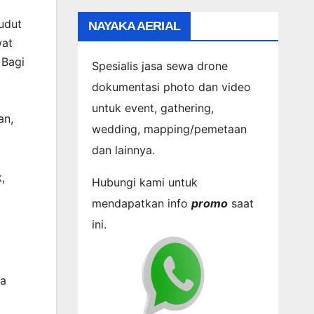
udut
NAYAKA AERIAL
wat
 Bagi
Spesialis jasa sewa drone
dokumentasi photo dan video
untuk event, gathering,
an,
wedding, mapping/pemetaan
dan lainnya.
,
Hubungi kami untuk
mendapatkan info
promo
saat
ini.
ra