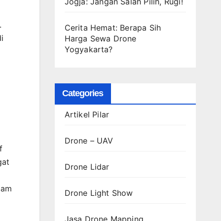
Jogja: Jangan Salah Pilih, Rugi!
.
Cerita Hemat: Berapa Sih
i
Harga Sewa Drone
Yogyakarta?
Categories
Artikel Pilar
Drone – UAV
f
gat
Drone Lidar
 jam
Drone Light Show
Jasa Drone Mapping