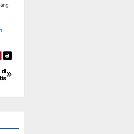
yang
n
 di
tis