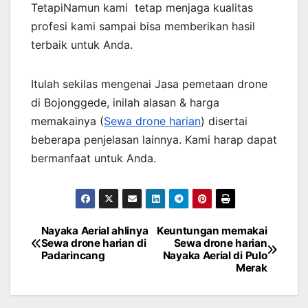
TetapiNamun kami tetap menjaga kualitas
profesi kami sampai bisa memberikan hasil
terbaik untuk Anda.
Itulah sekilas mengenai Jasa pemetaan drone
di Bojonggede, inilah alasan & harga
memakainya (
Sewa drone harian
) disertai
beberapa penjelasan lainnya. Kami harap dapat
bermanfaat untuk Anda.
Nayaka Aerial ahlinya
Keuntungan memakai
Post
Sewa drone harian di
Sewa drone harian
Padarincang
Nayaka Aerial di Pulo
navigation
Merak