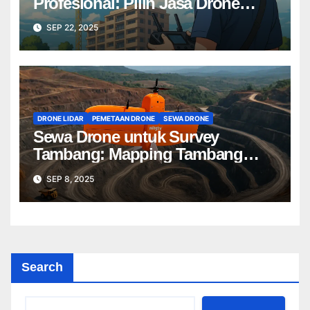
Profesional: Pilih Jasa Drone
Terbaik untuk Proyek Anda
SEP 22, 2025
DRONE LIDAR
PEMETAAN DRONE
SEWA DRONE
Sewa Drone untuk Survey
Tambang: Mapping Tambang
Profesional Lebih Cepat & Akurat
SEP 8, 2025
Search