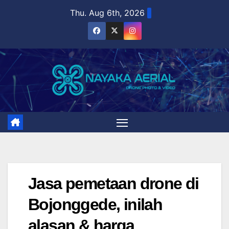
Skip
Thu. Aug 6th, 2026
to
content
Jasa pemetaan drone di
Bojonggede, inilah
alasan & harga