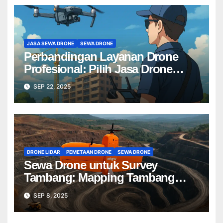
JASA SEWA DRONE
SEWA DRONE
Perbandingan Layanan Drone
Profesional: Pilih Jasa Drone
Terbaik untuk Proyek Anda
SEP 22, 2025
DRONE LIDAR
PEMETAAN DRONE
SEWA DRONE
Sewa Drone untuk Survey
Tambang: Mapping Tambang
Profesional Lebih Cepat & Akurat
SEP 8, 2025