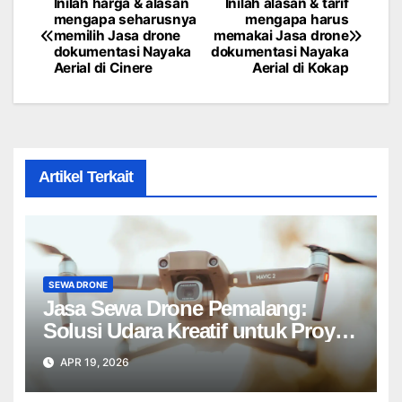
Inilah harga & alasan
Inilah alasan & tarif
Post
mengapa seharusnya
mengapa harus
memilih Jasa drone
memakai Jasa drone
navigation
dokumentasi Nayaka
dokumentasi Nayaka
Aerial di Cinere
Aerial di Kokap
Artikel Terkait
SEWA DRONE
Jasa Sewa Drone Pemalang:
Solusi Udara Kreatif untuk Proyek
Anda Tanpa Batas】
APR 19, 2026