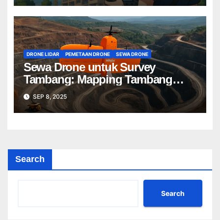
DRONE LIDAR
PEMETAAN DRONE
SEWA DRONE
Sewa Drone untuk Survey
Tambang: Mapping Tambang
Profesional Lebih Cepat & Akurat
SEP 8, 2025
Search
Search