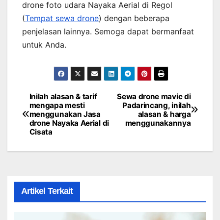
drone foto udara Nayaka Aerial di Regol
(
Tempat sewa drone
) dengan beberapa
penjelasan lainnya. Semoga dapat bermanfaat
untuk Anda.
Inilah alasan & tarif
Sewa drone mavic di
Post
mengapa mesti
Padarincang, inilah
menggunakan Jasa
alasan & harga
navigation
drone Nayaka Aerial di
menggunakannya
Cisata
Artikel Terkait