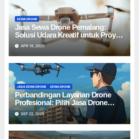
SEWA DRONE
Jasa Sewa Drone Pemalang:
Solusi Udara Kreatif untuk Proyek
Anda Tanpa Batas】
APR 19, 2026
JASA SEWA DRONE
SEWA DRONE
Perbandingan Layanan Drone
Profesional: Pilih Jasa Drone
Terbaik untuk Proyek Anda
SEP 22, 2025