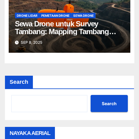
DRONE LIDAR
PEMETAAN DRONE
SEWA DRONE
Sewa Drone untuk Survey
Tambang: Mapping Tambang
Profesional Lebih Cepat & Akurat
SEP 8, 2025
Search
Search
NAYAKA AERIAL