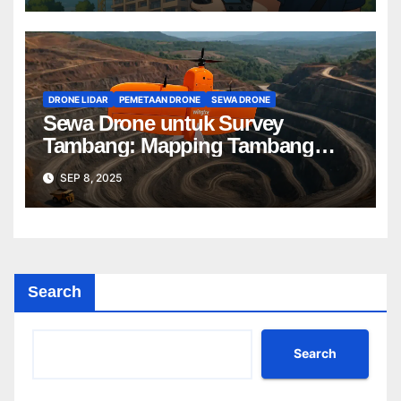
DRONE LIDAR
PEMETAAN DRONE
SEWA DRONE
Sewa Drone untuk Survey
Tambang: Mapping Tambang
Profesional Lebih Cepat & Akurat
SEP 8, 2025
Search
Search