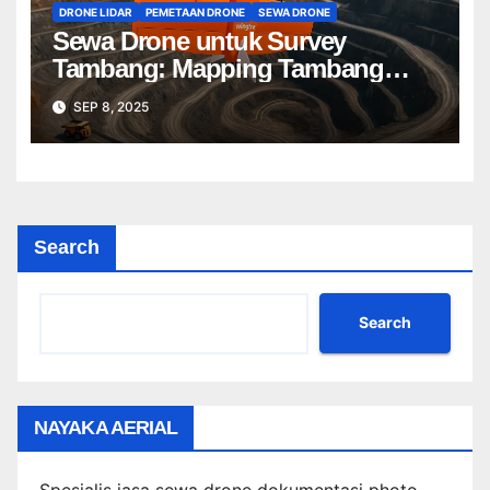
DRONE LIDAR
PEMETAAN DRONE
SEWA DRONE
Sewa Drone untuk Survey
Tambang: Mapping Tambang
Profesional Lebih Cepat & Akurat
SEP 8, 2025
Search
Search
NAYAKA AERIAL
Spesialis jasa sewa drone dokumentasi photo