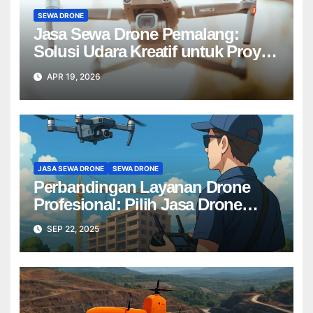
SEWA DRONE
Jasa Sewa Drone Pemalang:
Solusi Udara Kreatif untuk Proyek
Anda Tanpa Batas】
APR 19, 2026
JASA SEWA DRONE
SEWA DRONE
Perbandingan Layanan Drone
Profesional: Pilih Jasa Drone
Terbaik untuk Proyek Anda
SEP 22, 2025