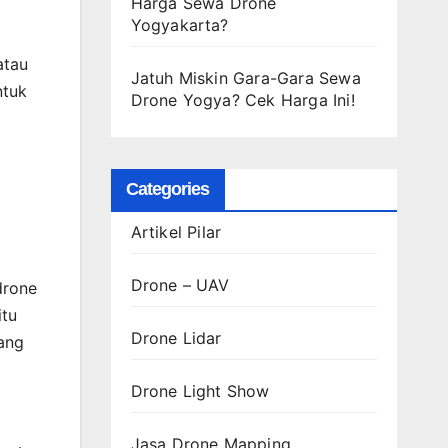
Harga Sewa Drone
Yogyakarta?
atau
Jatuh Miskin Gara-Gara Sewa
ntuk
Drone Yogya? Cek Harga Ini!
Categories
Artikel Pilar
Drone – UAV
drone
itu
Drone Lidar
ang
Drone Light Show
Jasa Drone Mapping