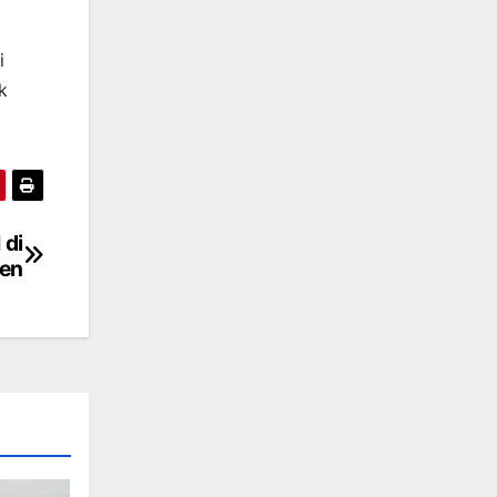
i
k
 di
en