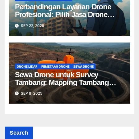
Perbandingan Layanan Drone
Profesional: Pilih Jasa Drone
Terbaik untuk Proyek Anda
SEP 22, 2025
DRONE LIDAR
PEMETAAN DRONE
SEWA DRONE
Sewa Drone untuk Survey
Tambang: Mapping Tambang
Profesional Lebih Cepat & Akurat
SEP 8, 2025
Search