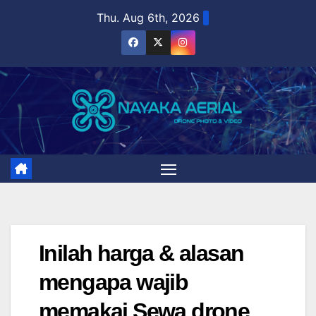
Skip
Thu. Aug 6th, 2026
to
content
Inilah harga & alasan
mengapa wajib
memakai Sewa drone