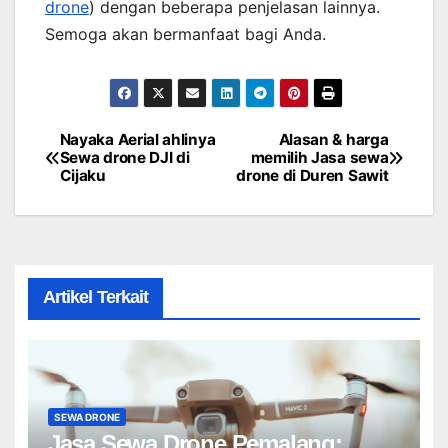
drone
) dengan beberapa penjelasan lainnya.
Semoga akan bermanfaat bagi Anda.
Nayaka Aerial ahlinya
Alasan & harga
Post
Sewa drone DJI di
memilih Jasa sewa
Cijaku
drone di Duren Sawit
navigation
Artikel Terkait
SEWA DRONE
Jasa Sewa Drone Pemalang: