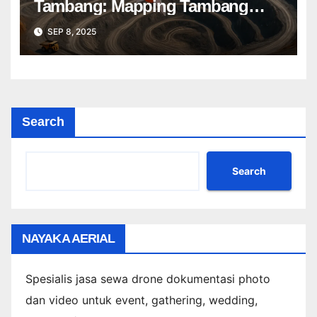
Tambang: Mapping Tambang
Profesional Lebih Cepat & Akurat
SEP 8, 2025
Search
Search
NAYAKA AERIAL
Spesialis jasa sewa drone dokumentasi photo
dan video untuk event, gathering, wedding,