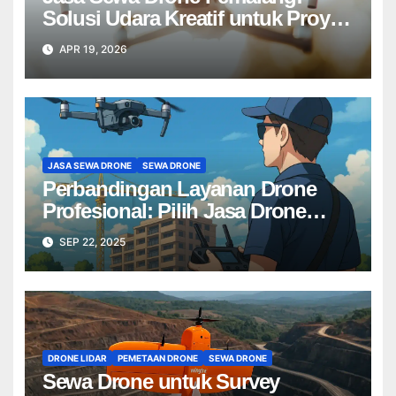
Solusi Udara Kreatif untuk Proyek
Anda Tanpa Batas】
APR 19, 2026
JASA SEWA DRONE
SEWA DRONE
Perbandingan Layanan Drone
Profesional: Pilih Jasa Drone
Terbaik untuk Proyek Anda
SEP 22, 2025
DRONE LIDAR
PEMETAAN DRONE
SEWA DRONE
Sewa Drone untuk Survey