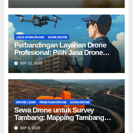
JASA SEWA DRONE
SEWA DRONE
Perbandingan Layanan Drone
Profesional: Pilih Jasa Drone
Terbaik untuk Proyek Anda
SEP 22, 2025
DRONE LIDAR
PEMETAAN DRONE
SEWA DRONE
Sewa Drone untuk Survey
Tambang: Mapping Tambang
Profesional Lebih Cepat & Akurat
SEP 8, 2025