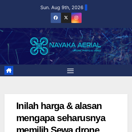
Skip
Sun. Aug 9th, 2026
to
content
Inilah harga & alasan
mengapa seharusnya
memilih Sewa drone