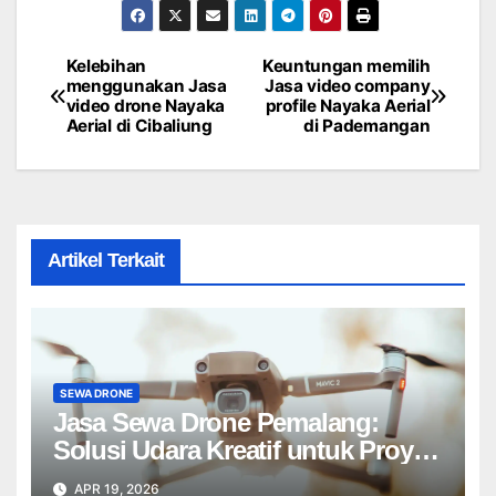
Kelebihan
Keuntungan memilih
Post
menggunakan Jasa
Jasa video company
video drone Nayaka
profile Nayaka Aerial
navigation
Aerial di Cibaliung
di Pademangan
Artikel Terkait
SEWA DRONE
Jasa Sewa Drone Pemalang:
Solusi Udara Kreatif untuk Proyek
Anda Tanpa Batas】
APR 19, 2026