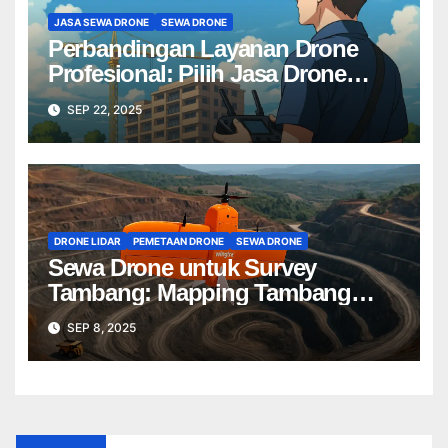
JASA SEWA DRONE
SEWA DRONE
Perbandingan Layanan Drone
Profesional: Pilih Jasa Drone
Terbaik untuk Proyek Anda
SEP 22, 2025
DRONE LIDAR
PEMETAAN DRONE
SEWA DRONE
Sewa Drone untuk Survey
Tambang: Mapping Tambang
Profesional Lebih Cepat & Akurat
SEP 8, 2025