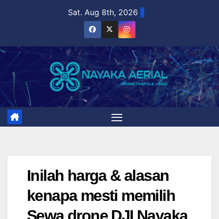
Skip
Sat. Aug 8th, 2026
to
content
Inilah harga & alasan
kenapa mesti memilih
Sewa drone DJI Nayaka