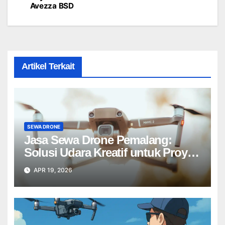
Avezza BSD
Artikel Terkait
SEWA DRONE
Jasa Sewa Drone Pemalang:
Solusi Udara Kreatif untuk Proyek
Anda Tanpa Batas】
APR 19, 2026