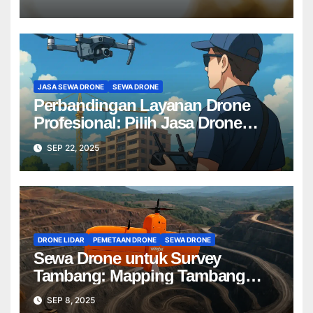
JASA SEWA DRONE
SEWA DRONE
Perbandingan Layanan Drone
Profesional: Pilih Jasa Drone
Terbaik untuk Proyek Anda
SEP 22, 2025
DRONE LIDAR
PEMETAAN DRONE
SEWA DRONE
Sewa Drone untuk Survey
Tambang: Mapping Tambang
Profesional Lebih Cepat & Akurat
SEP 8, 2025