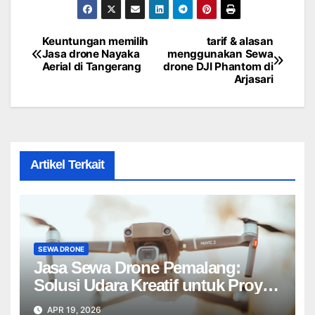
Keuntungan memilih
tarif & alasan
Post
Jasa drone Nayaka
menggunakan Sewa
Aerial di Tangerang
drone DJI Phantom di
navigation
Arjasari
Artikel Terkait
SEWA DRONE
Jasa Sewa Drone Pemalang:
Solusi Udara Kreatif untuk Proyek
Anda Tanpa Batas】
APR 19, 2026