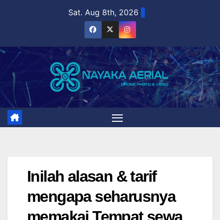
Skip
Sat. Aug 8th, 2026
to
content
Inilah alasan & tarif
mengapa seharusnya
memakai Tempat sewa