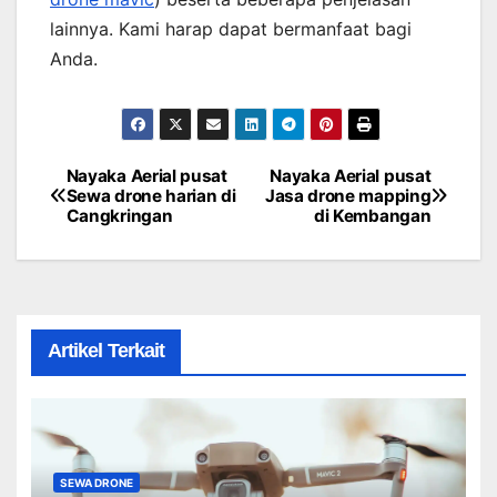
lainnya. Kami harap dapat bermanfaat bagi
Anda.
Nayaka Aerial pusat
Nayaka Aerial pusat
Post
Sewa drone harian di
Jasa drone mapping
Cangkringan
di Kembangan
navigation
Artikel Terkait
SEWA DRONE