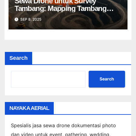
Sewa Drone untuk Survey
Tambang: Mapping Tambang
Profesional Lebih Cepat & Akurat
SEP 8, 2025
Search
Search
NAYAKA AERIAL
Spesialis jasa sewa drone dokumentasi photo
dan video untuk event, gathering, wedding,