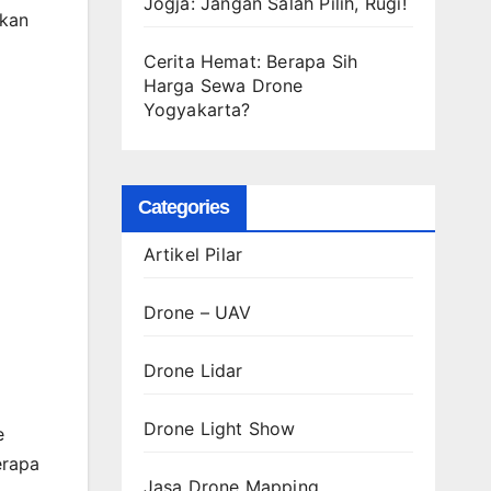
Jogja: Jangan Salah Pilih, Rugi!
akan
Cerita Hemat: Berapa Sih
Harga Sewa Drone
Yogyakarta?
Categories
Artikel Pilar
Drone – UAV
Drone Lidar
Drone Light Show
e
erapa
Jasa Drone Mapping