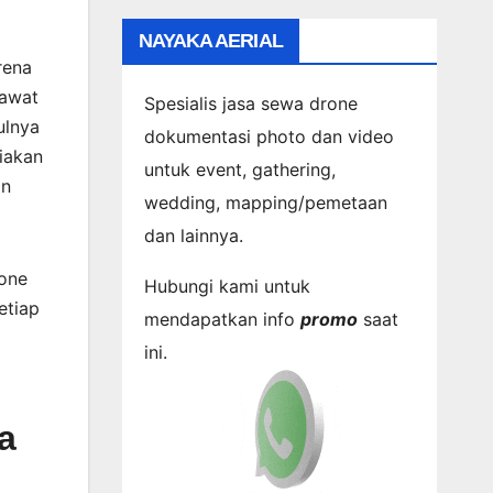
NAYAKA AERIAL
rena
sawat
Spesialis jasa sewa drone
ulnya
dokumentasi photo dan video
iakan
untuk event, gathering,
an
wedding, mapping/pemetaan
dan lainnya.
rone
Hubungi kami untuk
etiap
mendapatkan info
promo
saat
ini.
a