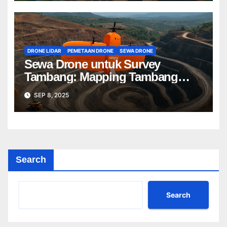
DRONE LIDAR
PEMETAAN DRONE
SEWA DRONE
Sewa Drone untuk Survey
Tambang: Mapping Tambang
Profesional Lebih Cepat & Akurat
SEP 8, 2025
Search
Search