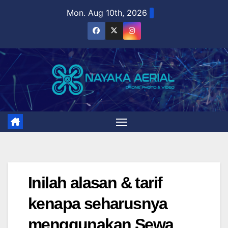
Skip
Mon. Aug 10th, 2026
to
content
Inilah alasan & tarif
kenapa seharusnya
menggunakan Sewa