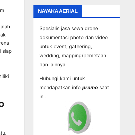
am
NAYAKA AERIAL
alah
Spesialis jasa sewa drone
pak
dokumentasi photo dan video
rena
untuk event, gathering,
 siap
wedding, mapping/pemetaan
dan lainnya.
liki
Hubungi kami untuk
mendapatkan info
promo
saat
ini.
o
tu.