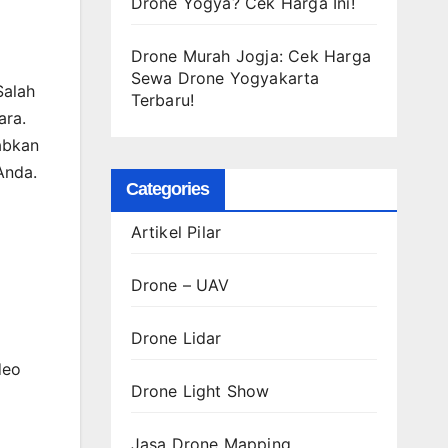
Drone Yogya? Cek Harga Ini!
Drone Murah Jogja: Cek Harga
Sewa Drone Yogyakarta
Salah
Terbaru!
ara.
abkan
Anda.
Categories
Artikel Pilar
Drone – UAV
Drone Lidar
deo
Drone Light Show
Jasa Drone Mapping