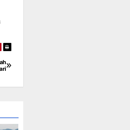
i
rah
ari