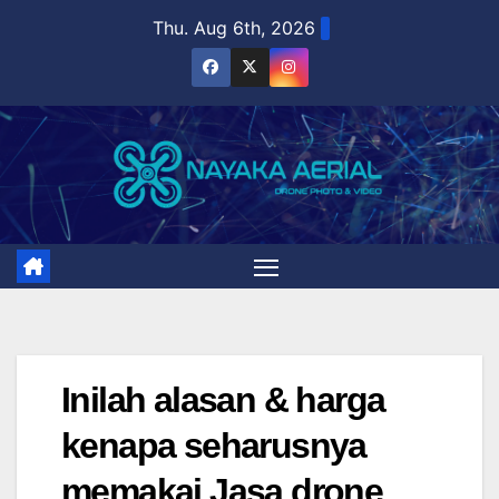
Skip
Thu. Aug 6th, 2026
to
content
Inilah alasan & harga
kenapa seharusnya
memakai Jasa drone