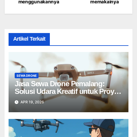
navigation
menggunakannya
memakainya
Artikel Terkait
SEWA DRONE
Jasa Sewa Drone Pemalang:
Solusi Udara Kreatif untuk Proyek
Anda Tanpa Batas】
APR 19, 2026