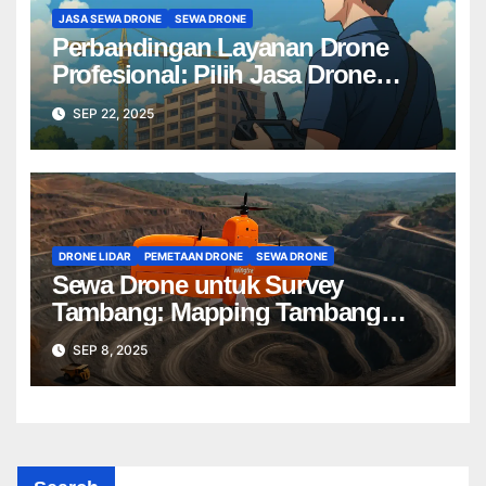
JASA SEWA DRONE
SEWA DRONE
Perbandingan Layanan Drone
Profesional: Pilih Jasa Drone
Terbaik untuk Proyek Anda
SEP 22, 2025
DRONE LIDAR
PEMETAAN DRONE
SEWA DRONE
Sewa Drone untuk Survey
Tambang: Mapping Tambang
Profesional Lebih Cepat & Akurat
SEP 8, 2025