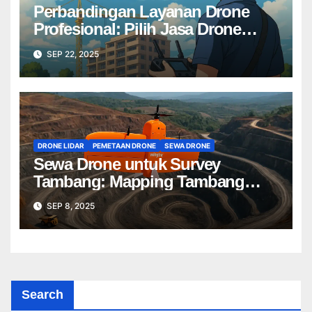
Perbandingan Layanan Drone
Profesional: Pilih Jasa Drone
Terbaik untuk Proyek Anda
SEP 22, 2025
DRONE LIDAR
PEMETAAN DRONE
SEWA DRONE
Sewa Drone untuk Survey
Tambang: Mapping Tambang
Profesional Lebih Cepat & Akurat
SEP 8, 2025
Search