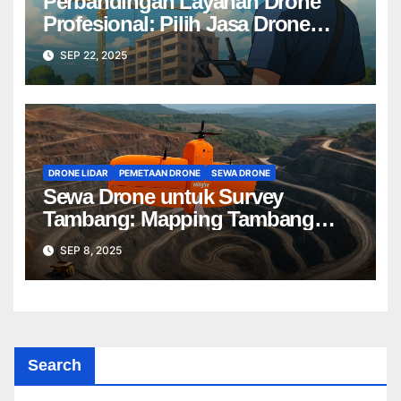
Perbandingan Layanan Drone
Profesional: Pilih Jasa Drone
Terbaik untuk Proyek Anda
SEP 22, 2025
DRONE LIDAR
PEMETAAN DRONE
SEWA DRONE
Sewa Drone untuk Survey
Tambang: Mapping Tambang
Profesional Lebih Cepat & Akurat
SEP 8, 2025
Search