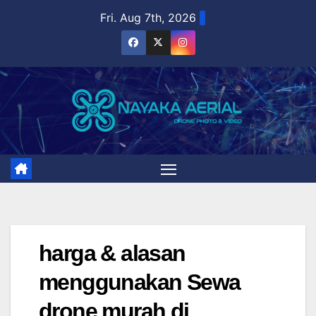
Skip
Fri. Aug 7th, 2026
to
content
harga & alasan
menggunakan Sewa
drone murah di