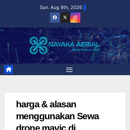
Skip
Sun. Aug 9th, 2026
to
content
harga & alasan
menggunakan Sewa
drone mavic di