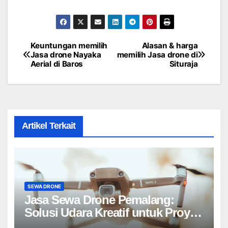
Keuntungan memilih
Alasan & harga
Post
Jasa drone Nayaka
memilih Jasa drone di
Aerial di Baros
Situraja
navigation
Artikel Terkait
SEWA DRONE
Jasa Sewa Drone Pemalang:
Solusi Udara Kreatif untuk Proyek
Anda Tanpa Batas】