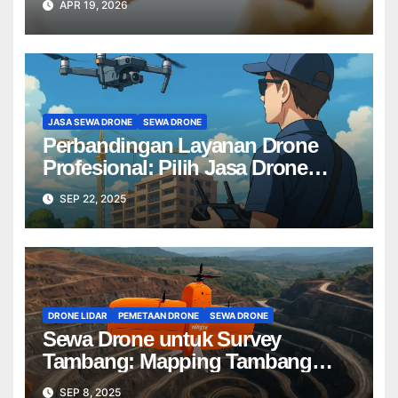
APR 19, 2026
JASA SEWA DRONE
SEWA DRONE
Perbandingan Layanan Drone
Profesional: Pilih Jasa Drone
Terbaik untuk Proyek Anda
SEP 22, 2025
DRONE LIDAR
PEMETAAN DRONE
SEWA DRONE
Sewa Drone untuk Survey
Tambang: Mapping Tambang
Profesional Lebih Cepat & Akurat
SEP 8, 2025