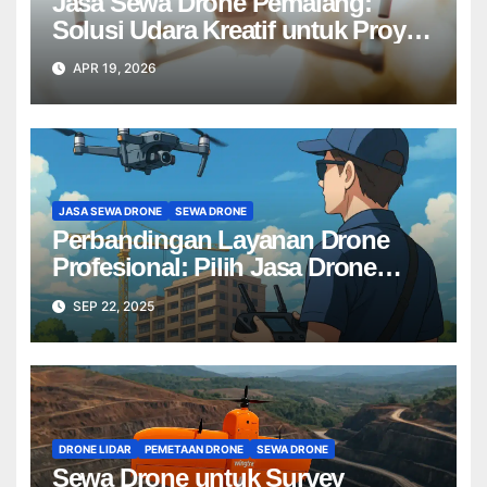
Jasa Sewa Drone Pemalang:
Solusi Udara Kreatif untuk Proyek
Anda Tanpa Batas】
APR 19, 2026
JASA SEWA DRONE
SEWA DRONE
Perbandingan Layanan Drone
Profesional: Pilih Jasa Drone
Terbaik untuk Proyek Anda
SEP 22, 2025
DRONE LIDAR
PEMETAAN DRONE
SEWA DRONE
Sewa Drone untuk Survey