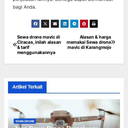
bagi Anda.
Sewa drone mavic di
Alasan & harga
Post
Ciracas, inilah alasan
memakai Sewa drone
& tarif
mavic di Karangmojo
navigation
menggunakannya
Artikel Terkait
SEWA DRONE