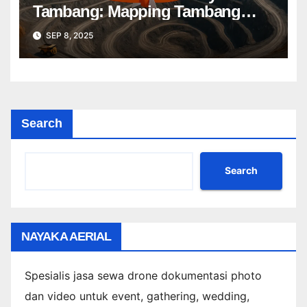
Tambang: Mapping Tambang
Profesional Lebih Cepat & Akurat
SEP 8, 2025
Search
Search
NAYAKA AERIAL
Spesialis jasa sewa drone dokumentasi photo
dan video untuk event, gathering, wedding,