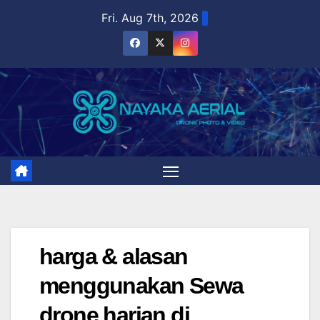
Skip
Fri. Aug 7th, 2026
to
content
harga & alasan
menggunakan Sewa
drone harian di