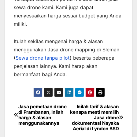
sewa drone kami. Kami juga dapat
menyesuaikan harga sesuai budget yang Anda
miliki.
Itulah sekilas mengenai harga & alasan
menggunakan Jasa drone mapping di Sleman
(
Sewa drone tanpa pilot
) beserta beberapa
penjelasan lainnya. Kami harap akan
bermanfaat bagi Anda.
Jasa pemetaan drone
Inilah tarif & alasan
Post
di Prambanan, inilah
kenapa mesti memilih
harga & alasan
Jasa drone
navigation
menggunakannya
dokumentasi Nayaka
Aerial di Lyndon BSD