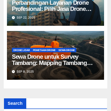
Perbandingan Layanan Drone
Profesional: Pilih Jasa Drone
Terbaik untuk Proyek Anda
SEP 22, 2025
DRONE LIDAR
PEMETAAN DRONE
SEWA DRONE
Sewa Drone untuk Survey
Tambang: Mapping Tambang
Profesional Lebih Cepat & Akurat
SEP 8, 2025
Search