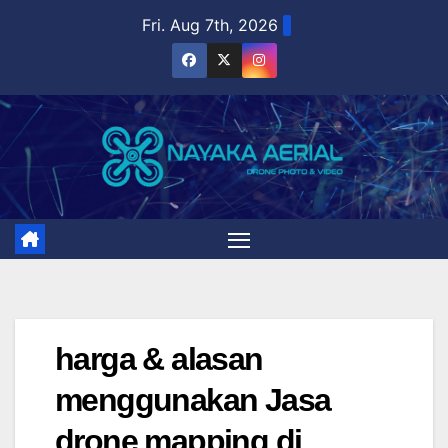
Skip
Fri. Aug 7th, 2026
to
content
harga & alasan
menggunakan Jasa
drone mapping di