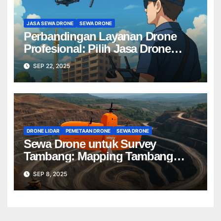
JASA SEWA DRONE
SEWA DRONE
Perbandingan Layanan Drone
Profesional: Pilih Jasa Drone
Terbaik untuk Proyek Anda
SEP 22, 2025
DRONE LIDAR
PEMETAAN DRONE
SEWA DRONE
Sewa Drone untuk Survey
Tambang: Mapping Tambang
Profesional Lebih Cepat & Akurat
SEP 8, 2025