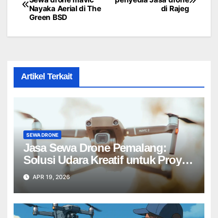
Nayaka Aerial di The
di Rajeg
navigation
Green BSD
Artikel Terkait
SEWA DRONE
Jasa Sewa Drone Pemalang:
Solusi Udara Kreatif untuk Proyek
Anda Tanpa Batas】
APR 19, 2026