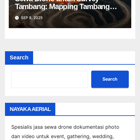
Tambang: Mapping Tambang
Profesional Lebih Cepat & Akurat
SEP 8, 2025
Search
Search
NAYAKA AERIAL
Spesialis jasa sewa drone dokumentasi photo
dan video untuk event, gathering, wedding,