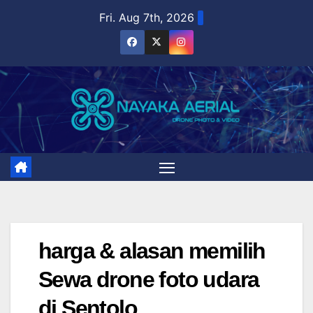
Skip
Fri. Aug 7th, 2026
to
content
harga & alasan memilih
Sewa drone foto udara
di Sentolo