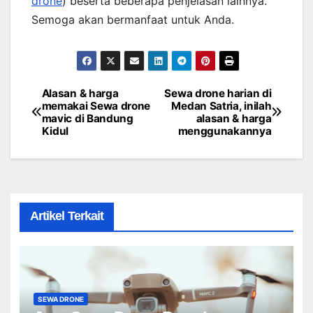
drone
) beserta beberapa penjelasan lainnya.
Semoga akan bermanfaat untuk Anda.
Alasan & harga
Sewa drone harian di
Post
memakai Sewa drone
Medan Satria, inilah
mavic di Bandung
alasan & harga
navigation
Kidul
menggunakannya
Artikel Terkait
SEWA DRONE