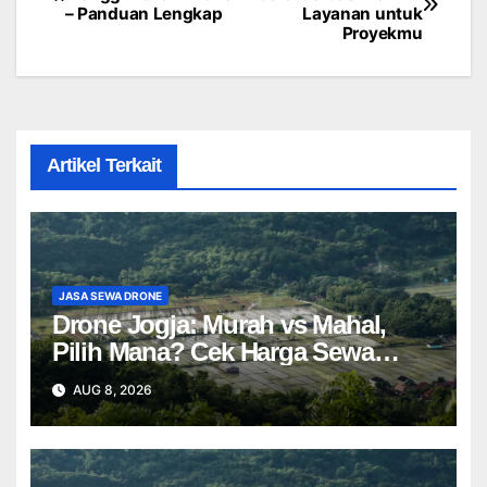
– Panduan Lengkap
Layanan untuk
navigation
Proyekmu
Artikel Terkait
JASA SEWA DRONE
Drone Jogja: Murah vs Mahal,
Pilih Mana? Cek Harga Sewa
Drone Yogyakarta!
AUG 8, 2026