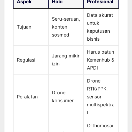
Aspek
Hobi
Profesional
Data akurat
Seru-seruan,
untuk
Tujuan
konten
keputusan
sosmed
bisnis
Harus patuh
Jarang mikir
Regulasi
Kemenhub &
izin
APDI
Drone
RTK/PPK,
Drone
Peralatan
sensor
konsumer
multispektra
l
Orthomosai