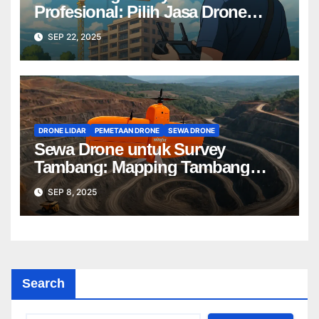
Profesional: Pilih Jasa Drone
Terbaik untuk Proyek Anda
SEP 22, 2025
DRONE LIDAR
PEMETAAN DRONE
SEWA DRONE
Sewa Drone untuk Survey
Tambang: Mapping Tambang
Profesional Lebih Cepat & Akurat
SEP 8, 2025
Search