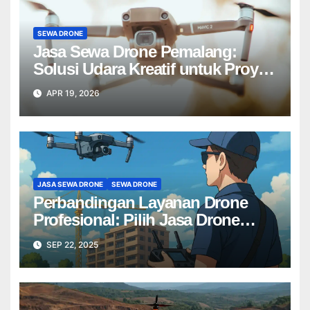
SEWA DRONE
Jasa Sewa Drone Pemalang:
Solusi Udara Kreatif untuk Proyek
Anda Tanpa Batas】
APR 19, 2026
JASA SEWA DRONE
SEWA DRONE
Perbandingan Layanan Drone
Profesional: Pilih Jasa Drone
Terbaik untuk Proyek Anda
SEP 22, 2025