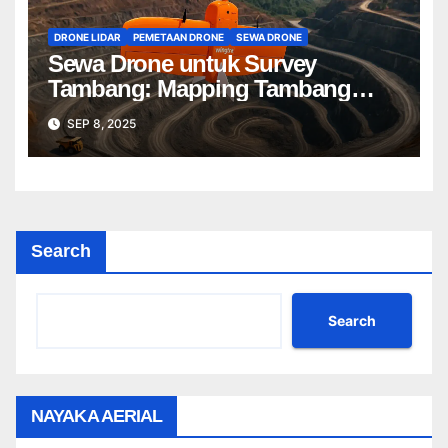
DRONE LIDAR
PEMETAAN DRONE
SEWA DRONE
Sewa Drone untuk Survey
Tambang: Mapping Tambang
Profesional Lebih Cepat & Akurat
SEP 8, 2025
Search
Search
NAYAKA AERIAL