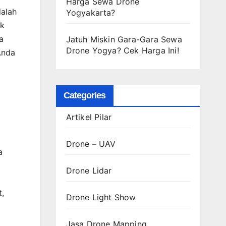
Harga Sewa Drone
dalah
Yogyakarta?
ak
a
Jatuh Miskin Gara-Gara Sewa
Drone Yogya? Cek Harga Ini!
Anda
Categories
Artikel Pilar
Drone – UAV
a
Drone Lidar
,
Drone Light Show
Jasa Drone Mapping