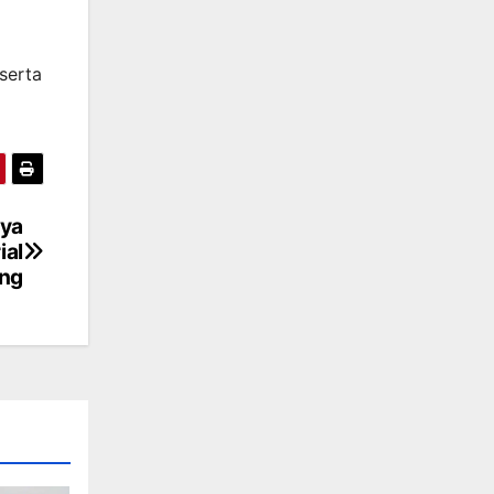
serta
nya
ial
ing