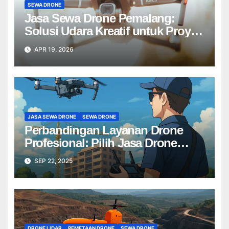
SEWA DRONE
Jasa Sewa Drone Pemalang:
Solusi Udara Kreatif untuk Proyek
Anda Tanpa Batas】
APR 19, 2026
JASA SEWA DRONE
SEWA DRONE
Perbandingan Layanan Drone
Profesional: Pilih Jasa Drone
Terbaik untuk Proyek Anda
SEP 22, 2025
DRONE LIDAR
PEMETAAN DRONE
SEWA DRONE