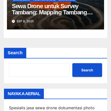
Sewa Drone untuk Survey
Tambang: Mapping Tambang
Profesional Lebih Cepat & Akurat
SEP 8, 2025
Search
Search
NAYAKA AERIAL
Spesialis jasa sewa drone dokumentasi photo