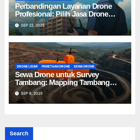
Perbandingan Layanan Drone
Profesional: Pilih Jasa Drone
Terbaik untuk Proyek Anda
SEP 22, 2025
DRONE LIDAR
PEMETAAN DRONE
SEWA DRONE
Sewa Drone untuk Survey
Tambang: Mapping Tambang
Profesional Lebih Cepat & Akurat
SEP 8, 2025
Search