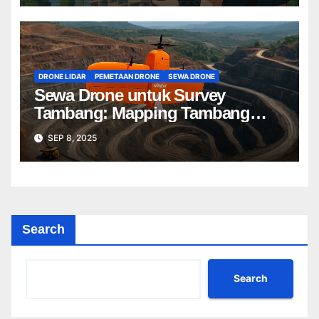
DRONE LIDAR
PEMETAAN DRONE
SEWA DRONE
Sewa Drone untuk Survey
Tambang: Mapping Tambang
Profesional Lebih Cepat & Akurat
SEP 8, 2025
Search
Search