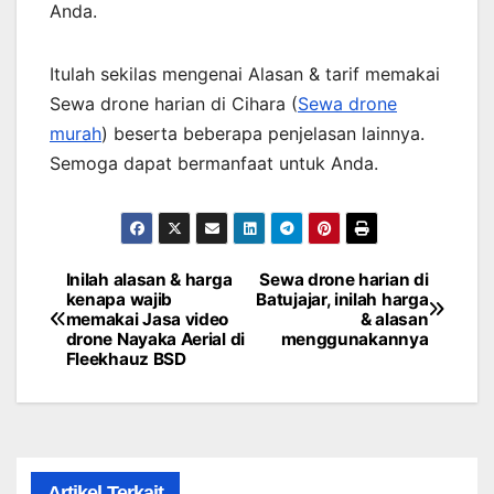
Anda.
Itulah sekilas mengenai Alasan & tarif memakai
Sewa drone harian di Cihara (
Sewa drone
murah
) beserta beberapa penjelasan lainnya.
Semoga dapat bermanfaat untuk Anda.
Inilah alasan & harga
Sewa drone harian di
Post
kenapa wajib
Batujajar, inilah harga
memakai Jasa video
& alasan
navigation
drone Nayaka Aerial di
menggunakannya
Fleekhauz BSD
Artikel Terkait