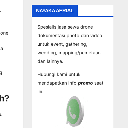
,
NAYAKA AERIAL
Spesialis jasa sewa drone
rone
dokumentasi photo dan video
untuk event, gathering,
sa
wedding, mapping/pemetaan
dan lainnya.
ng
Hubungi kami untuk
mendapatkan info
promo
saat
ini.
ah?
u.