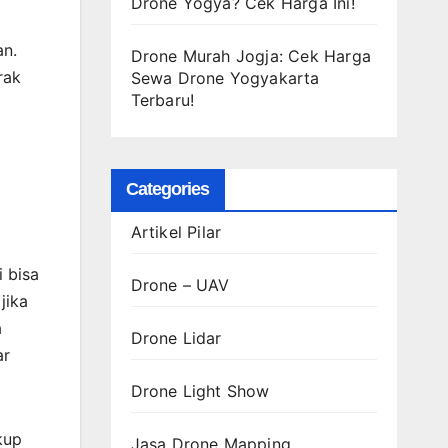
Drone Yogya? Cek Harga Ini!
an.
Drone Murah Jogja: Cek Harga
rak
Sewa Drone Yogyakarta
Terbaru!
Categories
Artikel Pilar
i bisa
Drone – UAV
jika
a
Drone Lidar
ar
Drone Light Show
kup
Jasa Drone Mapping