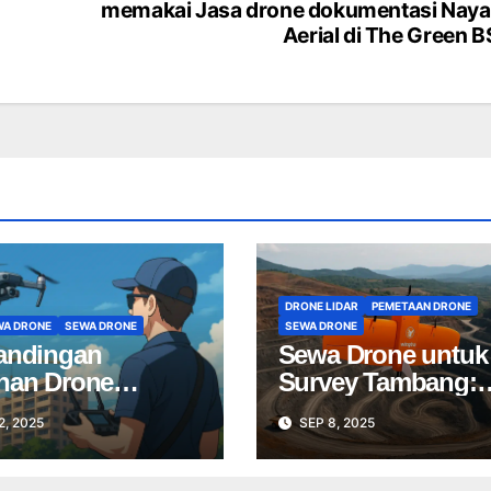
memakai Jasa drone dokumentasi Nay
Aerial di The Green 
DRONE LIDAR
PEMETAAN DRONE
WA DRONE
SEWA DRONE
SEWA DRONE
andingan
Sewa Drone untuk
nan Drone
Survey Tambang:
sional: Pilih Jasa
Mapping Tambang
2, 2025
SEP 8, 2025
e Terbaik untuk
Profesional Lebih
ek Anda
Cepat & Akurat