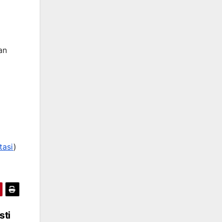
an
tasi
)
sti