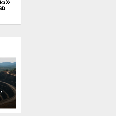
aka
BSD