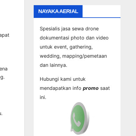
NAYAKA AERIAL
Spesialis jasa sewa drone
apat
dokumentasi photo dan video
untuk event, gathering,
wedding, mapping/pemetaan
dan lainnya.
rena
g.
Hubungi kami untuk
mendapatkan info
promo
saat
ini.
u.