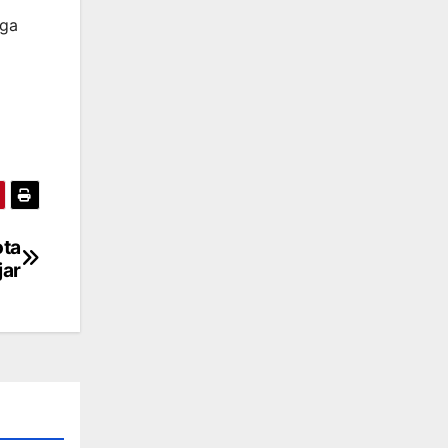
aga
ota
jar