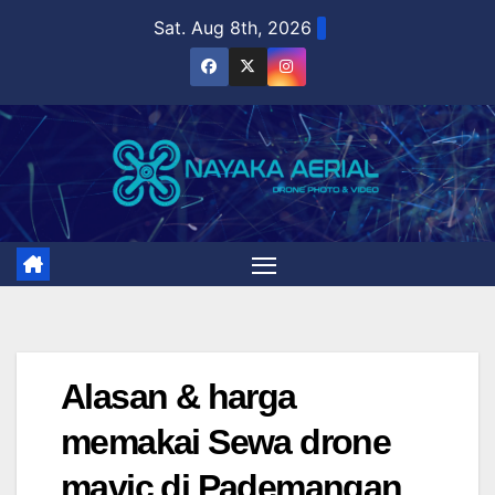
Skip
Sat. Aug 8th, 2026
to
content
Alasan & harga
memakai Sewa drone
mavic di Pademangan