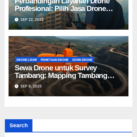
Perbandingan Layanan Drone
Profesional: Pilih Jasa Drone
Terbaik untuk Proyek Anda
SEP 22, 2025
DRONE LIDAR
PEMETAAN DRONE
SEWA DRONE
Sewa Drone untuk Survey
Tambang: Mapping Tambang
Profesional Lebih Cepat & Akurat
SEP 8, 2025
Search