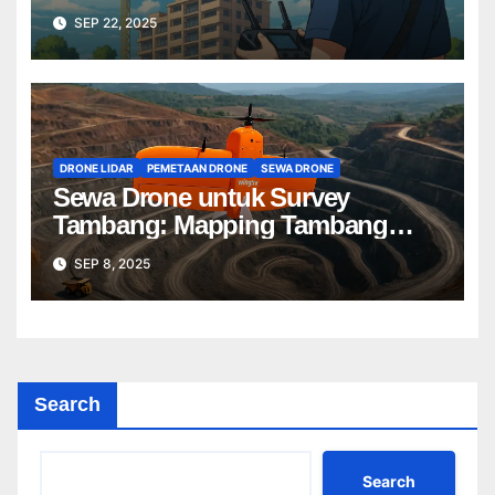
Terbaik untuk Proyek Anda
SEP 22, 2025
DRONE LIDAR
PEMETAAN DRONE
SEWA DRONE
Sewa Drone untuk Survey
Tambang: Mapping Tambang
Profesional Lebih Cepat & Akurat
SEP 8, 2025
Search
Search