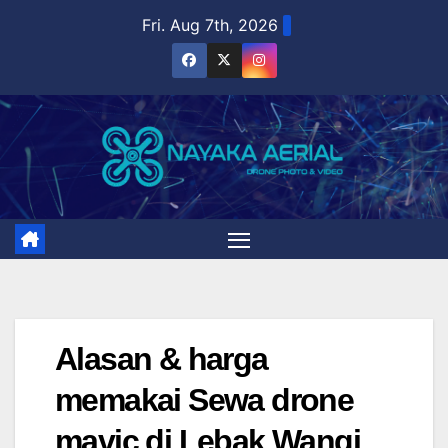
Skip
Fri. Aug 7th, 2026
to
content
Alasan & harga
memakai Sewa drone
mavic di Lebak Wangi