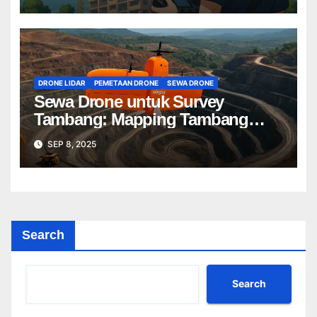
DRONE LIDAR
PEMETAAN DRONE
SEWA DRONE
Sewa Drone untuk Survey
Tambang: Mapping Tambang
Profesional Lebih Cepat & Akurat
SEP 8, 2025
Search
Search