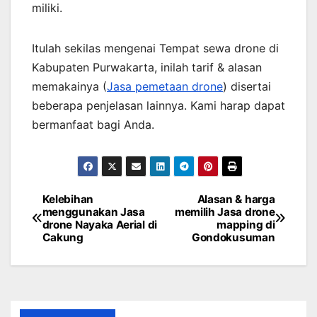
miliki.
Itulah sekilas mengenai Tempat sewa drone di
Kabupaten Purwakarta, inilah tarif & alasan
memakainya (
Jasa pemetaan drone
) disertai
beberapa penjelasan lainnya. Kami harap dapat
bermanfaat bagi Anda.
Kelebihan
Alasan & harga
Post
menggunakan Jasa
memilih Jasa drone
drone Nayaka Aerial di
mapping di
navigation
Cakung
Gondokusuman