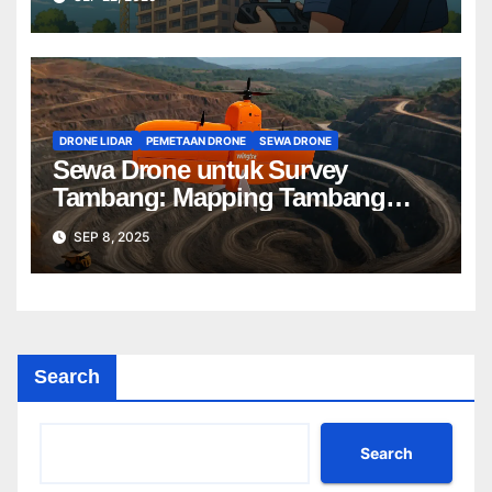
DRONE LIDAR
PEMETAAN DRONE
SEWA DRONE
Sewa Drone untuk Survey
Tambang: Mapping Tambang
Profesional Lebih Cepat & Akurat
SEP 8, 2025
Search
Search