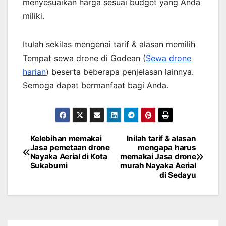
menyesuaikan harga sesuai budget yang Anda
miliki.
Itulah sekilas mengenai tarif & alasan memilih
Tempat sewa drone di Godean (
Sewa drone
harian
) beserta beberapa penjelasan lainnya.
Semoga dapat bermanfaat bagi Anda.
Kelebihan memakai
Inilah tarif & alasan
Post
Jasa pemetaan drone
mengapa harus
Nayaka Aerial di Kota
memakai Jasa drone
navigation
Sukabumi
murah Nayaka Aerial
di Sedayu