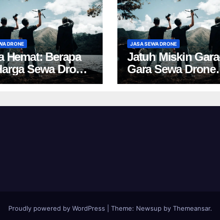
WA DRONE
JASA SEWA DRONE
ta Hemat: Berapa
Jatuh Miskin Gara
Harga Sewa Drone
Gara Sewa Drone
akarta?
Yogya? Cek Harga 
Proudly powered by WordPress
|
Theme:
Newsup
by
Themeansar
.