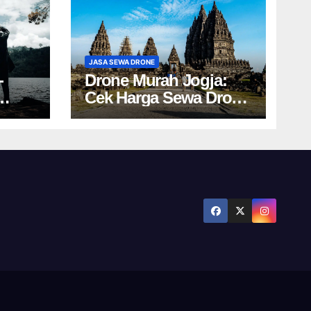
JASA SEWA DRONE
-
Drone Murah Jogja:
Cek Harga Sewa Drone
Ini!
Yogyakarta Terbaru!