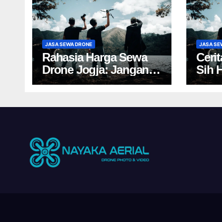
JASA SEWA DRONE
JASA SE
Rahasia Harga Sewa
Ceri
Drone Jogja: Jangan
Sih 
Salah Pilih, Rugi!
Yogy