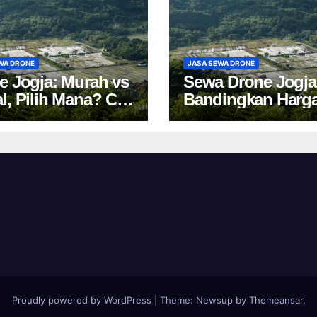
WA DRONE
JASA SEWA DRONE
e Jogja: Murah vs
Sewa Drone Jogja
l, Pilih Mana? Cek
Bandingkan Harg
a Sewa Drone
Tips Cuan 2024!
akarta!
Proudly powered by WordPress
|
Theme:
Newsup
by
Themeansar
.