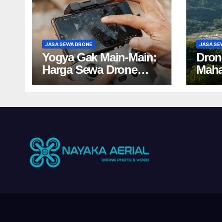
JASA SEWA DRONE
JASA SE
Yogya Gak Main-Main:
Dron
Harga Sewa Drone
Maha
Bikin Kaget!
Harg
Yogy