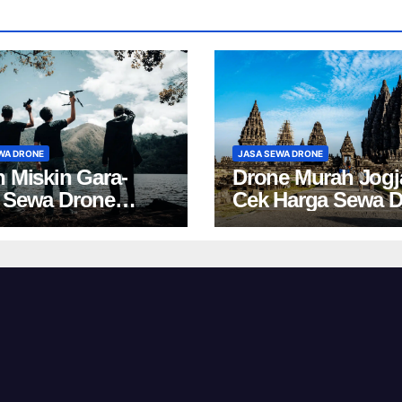
WA DRONE
JASA SEWA DRONE
h Miskin Gara-
Drone Murah Jogj
 Sewa Drone
Cek Harga Sewa 
a? Cek Harga Ini!
Yogyakarta Terbar