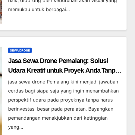
naik, didorong oleh kebutuhan akan visual yang
memukau untuk berbagai…
SEWA DRONE
Jasa Sewa Drone Pemalang: Solusi
Udara Kreatif untuk Proyek Anda Tanpa
Batas】
jasa sewa drone Pemalang kini menjadi jawaban
cerdas bagi siapa saja yang ingin menambahkan
perspektif udara pada proyeknya tanpa harus
berinvestasi besar pada peralatan. Bayangkan
pemandangan menakjubkan dari ketinggian
yang…