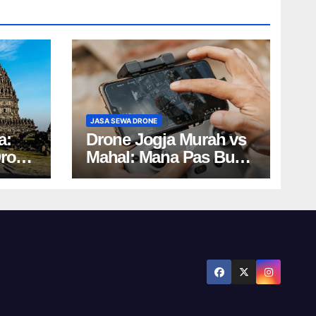
JASA SEWA DRONE
a:
Drone Jogja Murah vs
Drone
Mahal: Mana Pas Buat
u!
Kamu? Cek Harga
Sewa Drone
Yogyakarta!