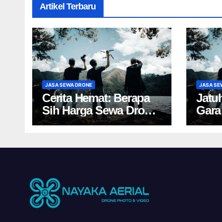
Artikel Terbaru
JASA SEWA DRONE
JASA SE
Cerita Hemat: Berapa
Jatu
Sih Harga Sewa Drone
Gara
Yogyakarta?
Yogy