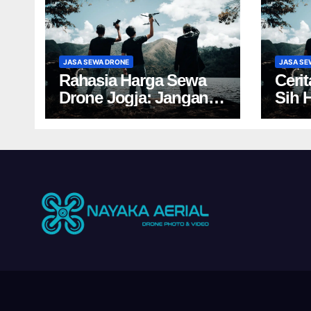
JASA SEWA DRONE
JASA SE
Rahasia Harga Sewa
Ceri
Drone Jogja: Jangan
Sih 
Salah Pilih, Rugi!
Yogy