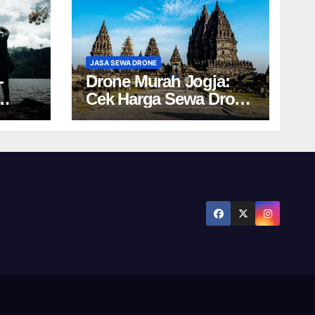
JASA SEWA DRONE
-
Drone Murah Jogja:
Cek Harga Sewa Drone
Ini!
Yogyakarta Terbaru!