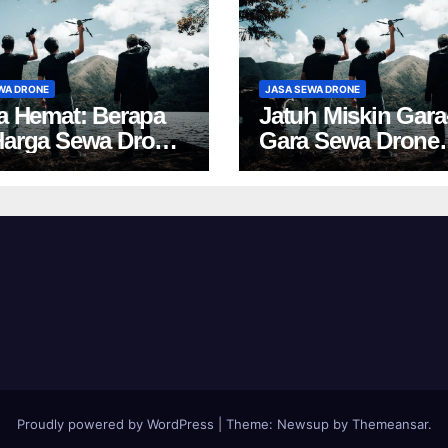
WA DRONE
JASA SEWA DRONE
ta Hemat: Berapa
Jatuh Miskin Gara
Harga Sewa Drone
Gara Sewa Drone
akarta?
Yogya? Cek Harga 
Proudly powered by WordPress
|
Theme:
Newsup
by
Themeansar
.