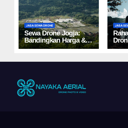
JASA SEWA DRONE
JASA SE
Sewa Drone Jogja:
Raha
Bandingkan Harga &
Dron
Tips Cuan 2024!
Salah