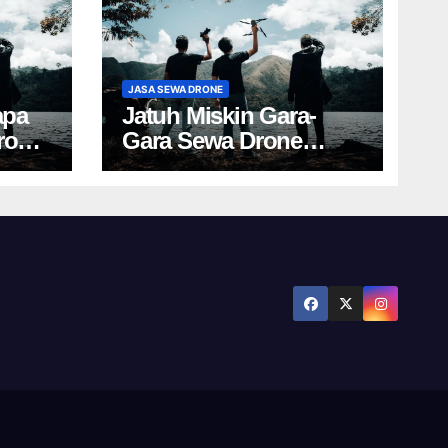
JASA SEWA DRONE
apa
Jatuh Miskin Gara-
rone
Gara Sewa Drone
Yogya? Cek Harga Ini!