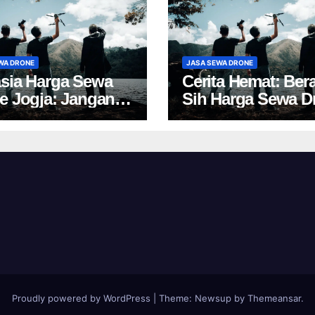
WA DRONE
JASA SEWA DRONE
sia Harga Sewa
Cerita Hemat: Ber
e Jogja: Jangan
Sih Harga Sewa D
 Pilih, Rugi!
Yogyakarta?
Proudly powered by WordPress
|
Theme:
Newsup
by
Themeansar
.