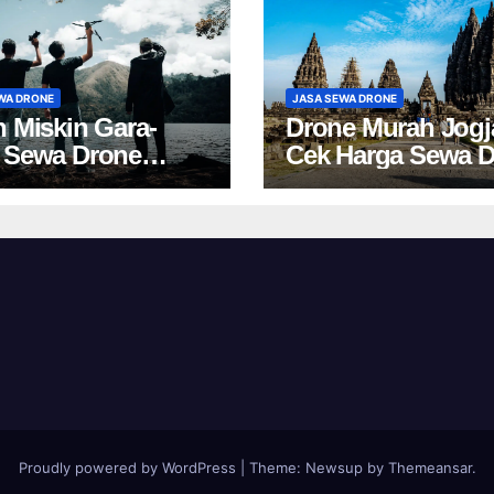
WA DRONE
JASA SEWA DRONE
h Miskin Gara-
Drone Murah Jogj
 Sewa Drone
Cek Harga Sewa 
a? Cek Harga Ini!
Yogyakarta Terbar
Proudly powered by WordPress
|
Theme:
Newsup
by
Themeansar
.