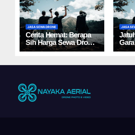
JASA SEWA DRONE
JASA SE
Cerita Hemat: Berapa
Jatu
Sih Harga Sewa Drone
Gara
Yogyakarta?
Yogy