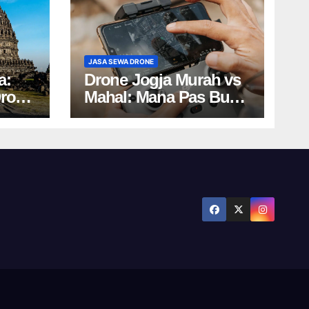
JASA SEWA DRONE
a:
Drone Jogja Murah vs
Drone
Mahal: Mana Pas Buat
u!
Kamu? Cek Harga
Sewa Drone
Yogyakarta!