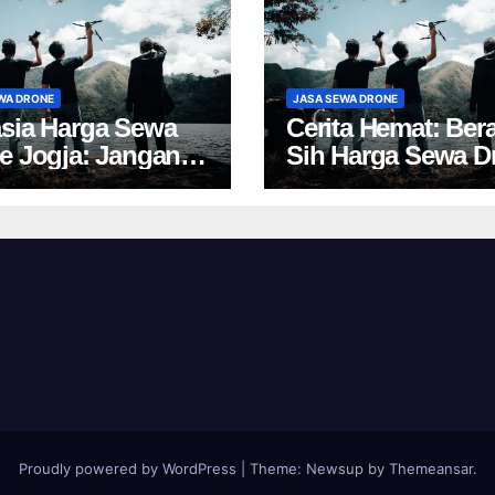
WA DRONE
JASA SEWA DRONE
sia Harga Sewa
Cerita Hemat: Ber
e Jogja: Jangan
Sih Harga Sewa D
 Pilih, Rugi!
Yogyakarta?
Proudly powered by WordPress
|
Theme:
Newsup
by
Themeansar
.