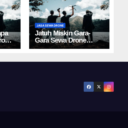
JASA SEWA DRONE
apa
Jatuh Miskin Gara-
rone
Gara Sewa Drone
Yogya? Cek Harga Ini!