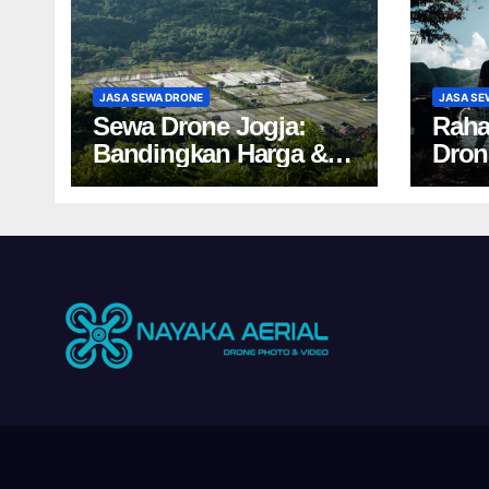
JASA SEWA DRONE
JASA SE
Sewa Drone Jogja:
Raha
Bandingkan Harga &
Dron
Tips Cuan 2024!
Salah