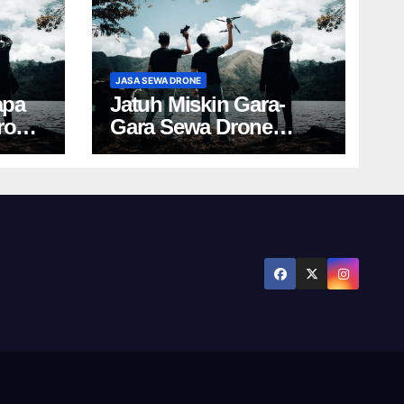
JASA SEWA DRONE
apa
Jatuh Miskin Gara-
rone
Gara Sewa Drone
Yogya? Cek Harga Ini!