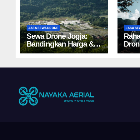
JASA SEWA DRONE
JASA SE
Sewa Drone Jogja:
Raha
Bandingkan Harga &
Dron
Tips Cuan 2024!
Salah