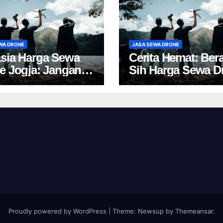
WA DRONE
JASA SEWA DRONE
sia Harga Sewa
Cerita Hemat: Ber
e Jogja: Jangan
Sih Harga Sewa D
 Pilih, Rugi!
Yogyakarta?
Proudly powered by WordPress
|
Theme:
Newsup
by
Themeansar
.