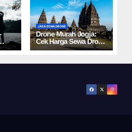
JASA SEWA DRONE
-
Drone Murah Jogja:
Cek Harga Sewa Drone
Ini!
Yogyakarta Terbaru!