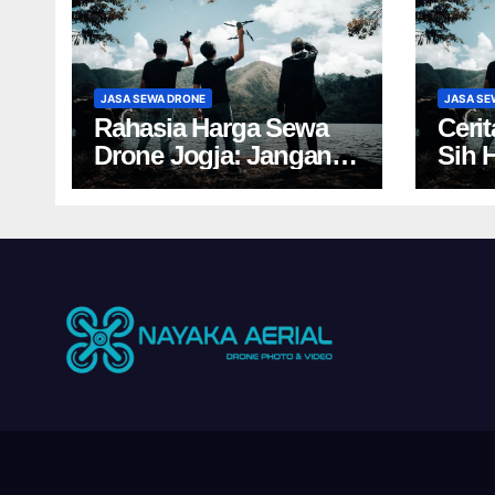
JASA SEWA DRONE
JASA SE
Rahasia Harga Sewa
Ceri
Drone Jogja: Jangan
Sih 
Salah Pilih, Rugi!
Yogy