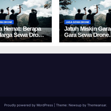
WA DRONE
JASA SEWA DRONE
ta Hemat: Berapa
Jatuh Miskin Gara
Harga Sewa Drone
Gara Sewa Drone
akarta?
Yogya? Cek Harga 
Proudly powered by WordPress
|
Theme:
Newsup
by
Themeansar
.