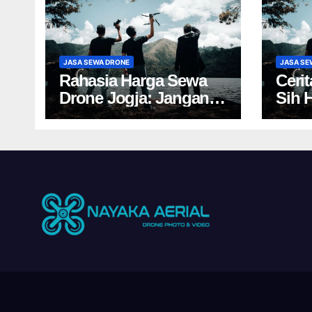
JASA SEWA DRONE
JASA SE
Rahasia Harga Sewa
Ceri
Drone Jogja: Jangan
Sih 
Salah Pilih, Rugi!
Yogy