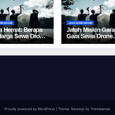
WA DRONE
JASA SEWA DRONE
ta Hemat: Berapa
Jatuh Miskin Gara
Harga Sewa Drone
Gara Sewa Drone
akarta?
Yogya? Cek Harga 
Proudly powered by WordPress
|
Theme:
Newsup
by
Themeansar
.