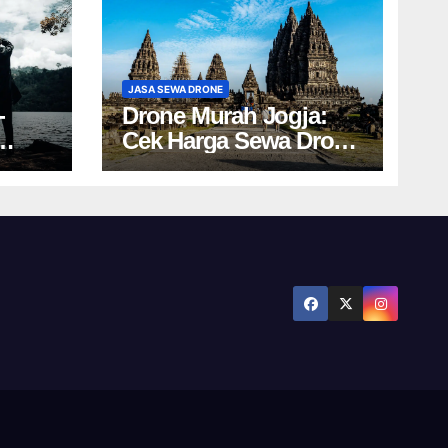
JASA SEWA DRONE
-
Drone Murah Jogja:
Cek Harga Sewa Drone
Ini!
Yogyakarta Terbaru!