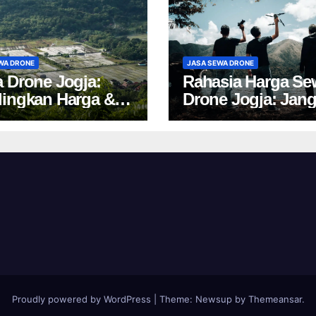
WA DRONE
JASA SEWA DRONE
 Drone Jogja:
Rahasia Harga Se
ingkan Harga &
Drone Jogja: Jan
 Cuan 2024!
Salah Pilih, Rugi!
Proudly powered by WordPress
|
Theme:
Newsup
by
Themeansar
.