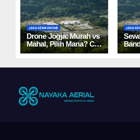
JASA SEWA DRONE
JASA SE
Drone Jogja: Murah vs
Sewa
Mahal, Pilih Mana? Cek
Band
Harga Sewa Drone
Tips
Yogyakarta!