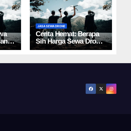
JASA SEWA DRONE
wa
Cerita Hemat: Berapa
gan
Sih Harga Sewa Drone
Yogyakarta?